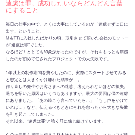
遠慮は罪。成功したいならどんどん言葉
にすること
毎日の仕事の中で、とくに大事にしているのが「遠慮せずに口に
出す」ということ。
M＆TTに入社したばかりの頃、取引させて頂いた会社のモットー
が“遠慮は罪”でした。
なるほど！ととても印象深かったのですが、それをもっとも痛感
したのが初めて任されたプロジェクトでの大失敗です。
1年以上の制作期間を費やしたのに、実際にスタートさせてみる
と想定とは大きくかけ離れた結果が…。
作り直しの発生やお客さまへの迷惑、考えられないほどの損失。
過ちを招いた原因はいくつもありますが、最大の要因は僕の遠慮
にありました。「あの時こう言っていたら…」「もし声をかけて
いれば…」など、伝えるべきときにそれを怠ったから大きな失敗
を引き起こしてしまった。
それ以来、“遠慮は罪”と強く肝に銘じ続けています。
自分の意思を周囲に伝える努力はもちろんのこと、スタッフが遠