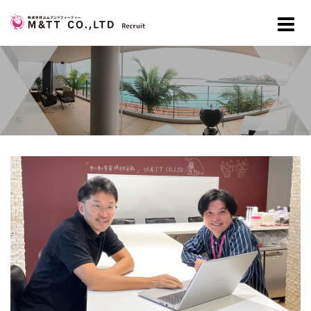
コ
ン
テ
ン
ツ
へ
ス
キ
ッ
プ